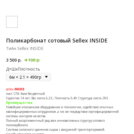
Поликарбонат сотовый Sellex INSIDE
ТиАн Sellex INSIDE
3 500
р.
4 100
р.
Д×ШхПлотность
sellex
INSIDE
лист СПК 4мм бесцветный
Гарантия 14 лет; Вес листа 6,23;; Плотность 0,49 Структура листа 2RS
Преимущества:
Новейшее итальянское оборудование и технологии, содействие опытных
квалифицированных сотрудников ,а так же посредствам сертифицированной
системы контроля качества.
Полный ассортиментный ряд всех инновативных структур сотового
поликарбоната.
Система силосного хранения сырья с вакуумной транспортировкой.
Служба офицеров качества.