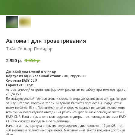
Автомат для проветривания
ТиАн Синьор Помидор
2 950
р.
3 550
р.
Датский надежный цилиндр
Корпус из оцинкованной стали:
2мм, 2пружины
Система EASY CLIP
Гарантия:
2 года
Автоматический открыватель форточек рассчитан на работу при температурах от
-10 до +50
По международной таблице силы и скорости ветра допустимые характеры ветров
от 0 до 6 баллов. Форточка теплицы должна быть без перекосов и "парусности"
весом не более 15 кг. При аномальных и форс-мажорных ветрах для исключения
возможных повреждений отсоединит рамочное крепление с помощью системы
EASY CLIP. Если открыватель монтируется на дверь , то с помощью системы EASY
CLIP Вы сможете попадать внутрь теплицы.
Начальная температура открытия регулируется в диапазоне от +17 до +25, при
+30 механизм полностью открывается. Максимальная высота подъема форточки
45см.